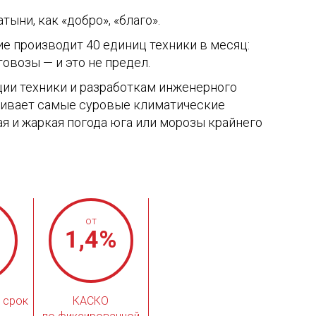
ыни, как «добро», «благо».
е производит 40 единиц техники в месяц:
овозы — и это не предел.
ии техники и разработкам инженерного
живает самые суровые климатические
ая и жаркая погода юга или морозы крайнего
от
1,4
%
 срок
КАСКО